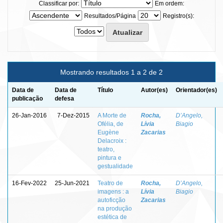
Classificar por:
Em ordem:
Resultados/Página
Registro(s):
Mostrando resultados 1 a 2 de 2
Data de
Data de
Título
Autor(es)
Orientador(es)
publicação
defesa
26-Jan-2016
7-Dez-2015
A Morte de
Rocha,
D’Angelo,
Ofélia, de
Lívia
Biagio
Eugène
Zacarias
Delacroix :
teatro,
pintura e
gestualidade
16-Fev-2022
25-Jun-2021
Teatro de
Rocha,
D’Angelo,
imagens : a
Lívia
Biagio
autoficção
Zacarias
na produção
estética de