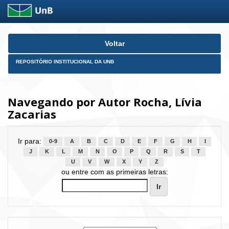
Skip
Voltar
navigation
REPOSITÓRIO INSTITUCIONAL DA UNB
Navegando por Autor Rocha, Lívia
Zacarias
Ir para:
0-9
A
B
C
D
E
F
G
H
I
J
K
L
M
N
O
P
Q
R
S
T
U
V
W
X
Y
Z
ou entre com as primeiras letras: