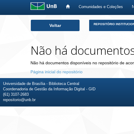
Comunidades e Coleções
Skip
REPOSITÓRIO INSTITUCIO
Voltar
navigation
Não há documento
Não há documentos disponíveis no repositório de acor
Página inicial do repositório
Universidade de Brasília - Biblioteca Central
Coordenadoria de Gestão da Informação Digital - GID
(61) 3107-2683
repositorio@unb.br