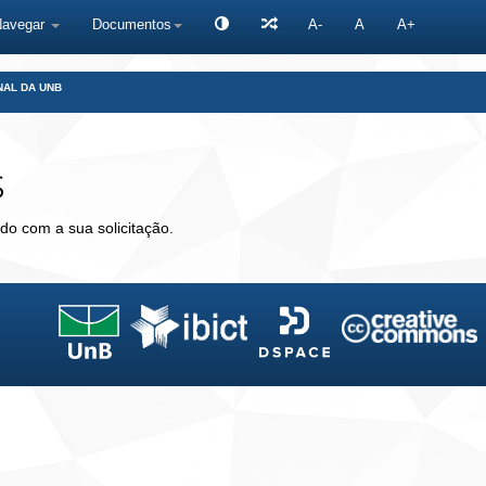
Navegar
Documentos
A-
A
A+
NAL DA UNB
s
do com a sua solicitação.