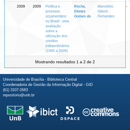
2009
2009
Política e
Rocha,
Marcelino,
-
processo
Diones
Gileno
orçamentário
Gomes da
Fernandes
no Brasil : uma
avaliação
sobre a
utilização dos
créditos
extraordinários
(1995 a 2008)
Mostrando resultados 1 a 2 de 2
Universidade de Brasília - Biblioteca Central
Coordenadoria de Gestão da Informação Digital - GID
(61) 3107-2683
repositorio@unb.br