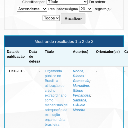
Classificar por:
Em ordem:
Resultados/Página
Registro(s):
Mostrando resultados 1 a 2 de 2
Data de
Data
Título
Autor(es)
Orientador(es)
Co
publicação
de
defesa
Dez-2013
-
Orçamento
Rocha,
-
-
público no
Diones
Brasil : a
Gomes da
;
utilização do
Marcelino,
crédito
Gileno
extraordinário
Fernandes
;
como
Santana,
mecanismo de
Cláudio
adequação da
Moreira
execução
orçamentária
brasileira