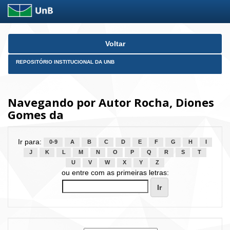
Skip
Voltar
navigation
REPOSITÓRIO INSTITUCIONAL DA UNB
Navegando por Autor Rocha, Diones
Gomes da
Ir para:
0-9
A
B
C
D
E
F
G
H
I
J
K
L
M
N
O
P
Q
R
S
T
U
V
W
X
Y
Z
ou entre com as primeiras letras: