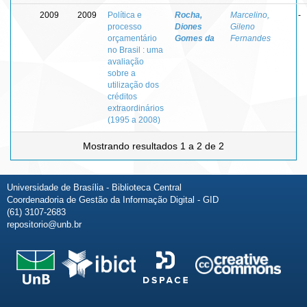
2009
2009
Política e
Rocha,
Marcelino,
-
processo
Diones
Gileno
orçamentário
Gomes da
Fernandes
no Brasil : uma
avaliação
sobre a
utilização dos
créditos
extraordinários
(1995 a 2008)
Mostrando resultados 1 a 2 de 2
Universidade de Brasília - Biblioteca Central
Coordenadoria de Gestão da Informação Digital - GID
(61) 3107-2683
repositorio@unb.br