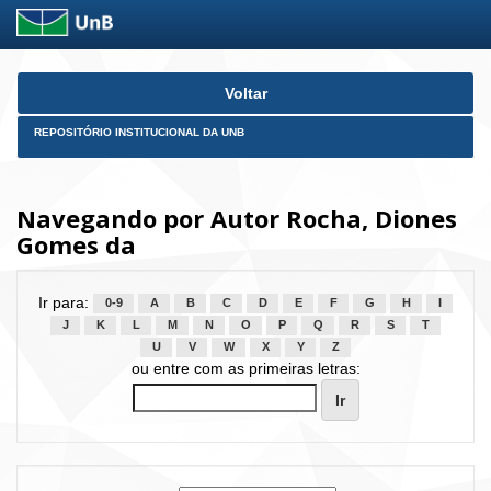
Skip
Voltar
navigation
REPOSITÓRIO INSTITUCIONAL DA UNB
Navegando por Autor Rocha, Diones
Gomes da
Ir para:
0-9
A
B
C
D
E
F
G
H
I
J
K
L
M
N
O
P
Q
R
S
T
U
V
W
X
Y
Z
ou entre com as primeiras letras: