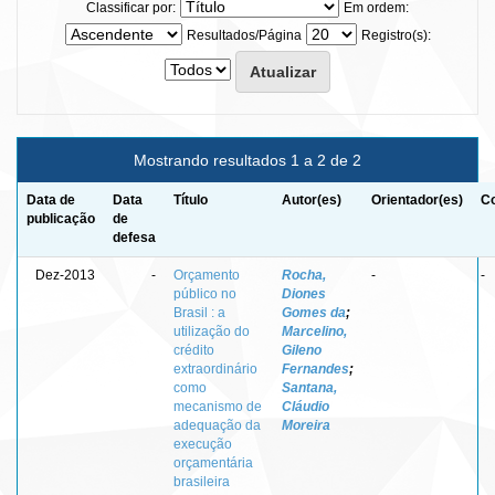
Classificar por:
Em ordem:
Resultados/Página
Registro(s):
Mostrando resultados 1 a 2 de 2
Data de
Data
Título
Autor(es)
Orientador(es)
Co
publicação
de
defesa
Dez-2013
-
Orçamento
Rocha,
-
-
público no
Diones
Brasil : a
Gomes da
;
utilização do
Marcelino,
crédito
Gileno
extraordinário
Fernandes
;
como
Santana,
mecanismo de
Cláudio
adequação da
Moreira
execução
orçamentária
brasileira