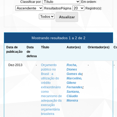
Classificar por:
Em ordem:
Resultados/Página
Registro(s):
Mostrando resultados 1 a 2 de 2
Data de
Data
Título
Autor(es)
Orientador(es)
Co
publicação
de
defesa
Dez-2013
-
Orçamento
Rocha,
-
-
público no
Diones
Brasil : a
Gomes da
;
utilização do
Marcelino,
crédito
Gileno
extraordinário
Fernandes
;
como
Santana,
mecanismo de
Cláudio
adequação da
Moreira
execução
orçamentária
brasileira