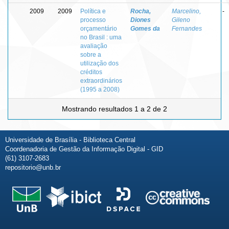
2009
2009
Política e
Rocha,
Marcelino,
-
processo
Diones
Gileno
orçamentário
Gomes da
Fernandes
no Brasil : uma
avaliação
sobre a
utilização dos
créditos
extraordinários
(1995 a 2008)
Mostrando resultados 1 a 2 de 2
Universidade de Brasília - Biblioteca Central
Coordenadoria de Gestão da Informação Digital - GID
(61) 3107-2683
repositorio@unb.br