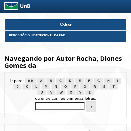
Skip
Voltar
navigation
REPOSITÓRIO INSTITUCIONAL DA UNB
Navegando por Autor Rocha, Diones
Gomes da
Ir para:
0-9
A
B
C
D
E
F
G
H
I
J
K
L
M
N
O
P
Q
R
S
T
U
V
W
X
Y
Z
ou entre com as primeiras letras: