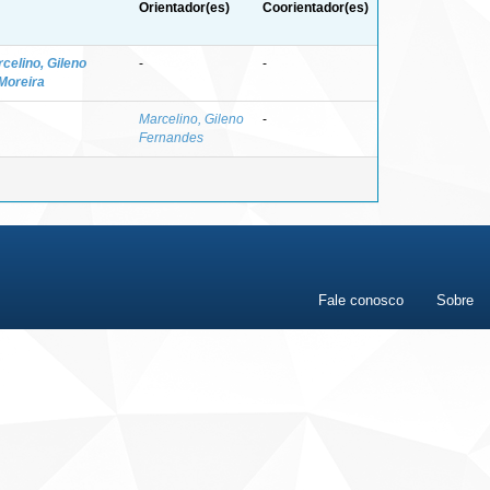
Orientador(es)
Coorientador(es)
celino, Gileno
-
-
Moreira
Marcelino, Gileno
-
Fernandes
Fale conosco
Sobre