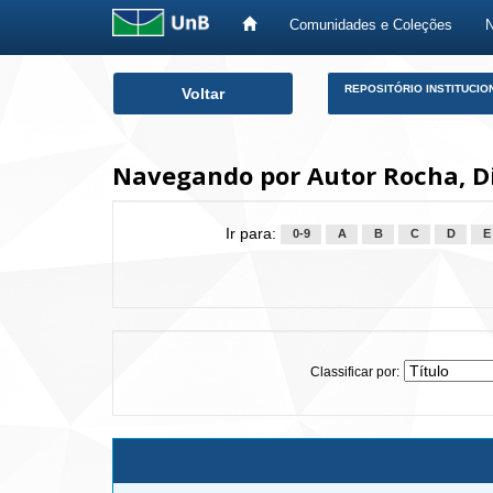
Comunidades e Coleções
Skip
REPOSITÓRIO INSTITUCIO
Voltar
navigation
Navegando por Autor Rocha, D
Ir para:
0-9
A
B
C
D
E
Classificar por: