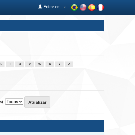
Entrar em:
S
T
U
V
W
X
Y
Z
s):