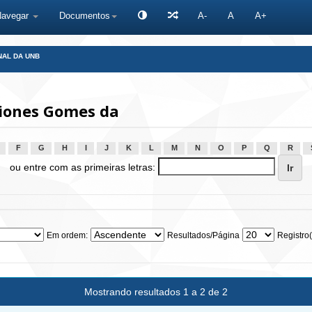
Navegar
Documentos
A-
A
A+
NAL DA UNB
iones Gomes da
F
G
H
I
J
K
L
M
N
O
P
Q
R
ou entre com as primeiras letras:
Em ordem:
Resultados/Página
Registro(
Mostrando resultados 1 a 2 de 2