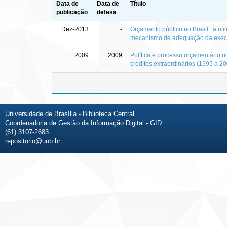
Data de
Data de
Título
publicação
defesa
Dez-2013
-
Orçamento público no Brasil : a uti
mecanismo de adequação da execu
2009
2009
Política e processo orçamentário no
créditos extraordinários (1995 a 2
Universidade de Brasília - Biblioteca Central
Coordenadoria de Gestão da Informação Digital - GID
(61) 3107-2683
repositorio@unb.br