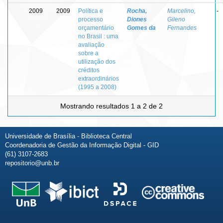
2009
2009
Política e
Rocha,
Marcelino,
-
processo
Diones
Gileno
orçamentário
Gomes da
Fernandes
no Brasil : uma
avaliação
sobre a
utilização dos
créditos
extraordinários
(1995 a 2008)
Mostrando resultados 1 a 2 de 2
Universidade de Brasília - Biblioteca Central
Coordenadoria de Gestão da Informação Digital - GID
(61) 3107-2683
repositorio@unb.br