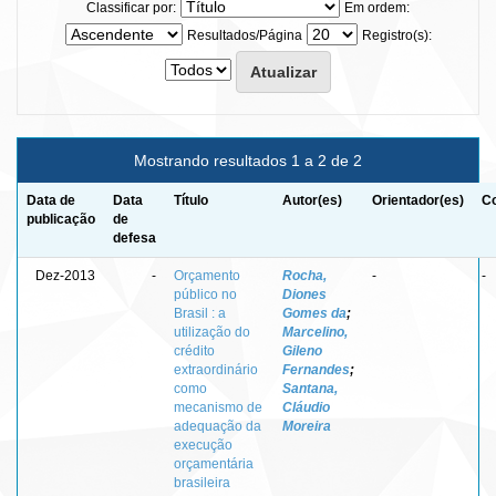
Classificar por:
Em ordem:
Resultados/Página
Registro(s):
Mostrando resultados 1 a 2 de 2
Data de
Data
Título
Autor(es)
Orientador(es)
Co
publicação
de
defesa
Dez-2013
-
Orçamento
Rocha,
-
-
público no
Diones
Brasil : a
Gomes da
;
utilização do
Marcelino,
crédito
Gileno
extraordinário
Fernandes
;
como
Santana,
mecanismo de
Cláudio
adequação da
Moreira
execução
orçamentária
brasileira