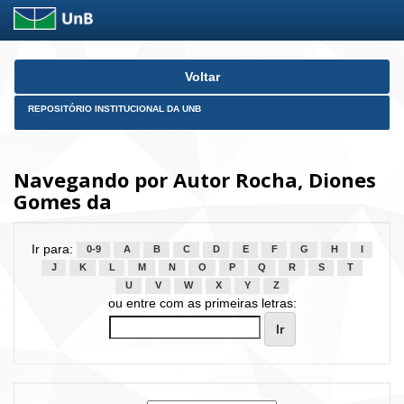
Skip
Voltar
navigation
REPOSITÓRIO INSTITUCIONAL DA UNB
Navegando por Autor Rocha, Diones
Gomes da
Ir para:
0-9
A
B
C
D
E
F
G
H
I
J
K
L
M
N
O
P
Q
R
S
T
U
V
W
X
Y
Z
ou entre com as primeiras letras: