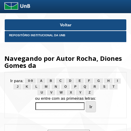
Skip
Voltar
navigation
REPOSITÓRIO INSTITUCIONAL DA UNB
Navegando por Autor Rocha, Diones
Gomes da
Ir para:
0-9
A
B
C
D
E
F
G
H
I
J
K
L
M
N
O
P
Q
R
S
T
U
V
W
X
Y
Z
ou entre com as primeiras letras: