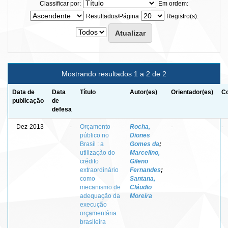
Classificar por:
Em ordem:
Resultados/Página
Registro(s):
Mostrando resultados 1 a 2 de 2
Data de
Data
Título
Autor(es)
Orientador(es)
Co
publicação
de
defesa
Dez-2013
-
Orçamento
Rocha,
-
-
público no
Diones
Brasil : a
Gomes da
;
utilização do
Marcelino,
crédito
Gileno
extraordinário
Fernandes
;
como
Santana,
mecanismo de
Cláudio
adequação da
Moreira
execução
orçamentária
brasileira