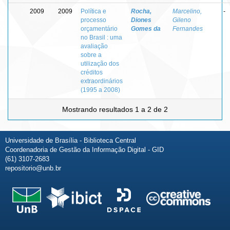
2009
2009
Política e
Rocha,
Marcelino,
-
processo
Diones
Gileno
orçamentário
Gomes da
Fernandes
no Brasil : uma
avaliação
sobre a
utilização dos
créditos
extraordinários
(1995 a 2008)
Mostrando resultados 1 a 2 de 2
Universidade de Brasília - Biblioteca Central
Coordenadoria de Gestão da Informação Digital - GID
(61) 3107-2683
repositorio@unb.br