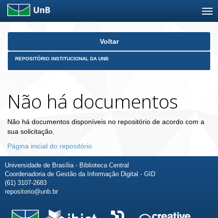
Skip
Voltar
navigation
REPOSITÓRIO INSTITUCIONAL DA UNB
Não há documentos
Não há documentos disponíveis no repositório de acordo com a
sua solicitação.
Página inicial do repositório
Universidade de Brasília - Biblioteca Central
Coordenadoria de Gestão da Informação Digital - GID
(61) 3107-2683
repositorio@unb.br