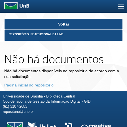
Skip
Voltar
navigation
REPOSITÓRIO INSTITUCIONAL DA UNB
Não há documentos
Não há documentos disponíveis no repositório de acordo com a
sua solicitação.
Página inicial do repositório
Universidade de Brasília - Biblioteca Central
Coordenadoria de Gestão da Informação Digital - GID
(61) 3107-2683
repositorio@unb.br