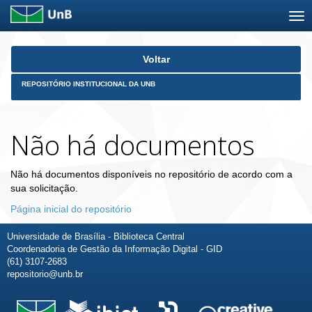
Skip
Voltar
navigation
REPOSITÓRIO INSTITUCIONAL DA UNB
Não há documentos
Não há documentos disponíveis no repositório de acordo com a
sua solicitação.
Página inicial do repositório
Universidade de Brasília - Biblioteca Central
Coordenadoria de Gestão da Informação Digital - GID
(61) 3107-2683
repositorio@unb.br