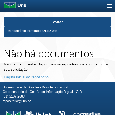
Skip
Voltar
navigation
REPOSITÓRIO INSTITUCIONAL DA UNB
Não há documentos
Não há documentos disponíveis no repositório de acordo com a
sua solicitação.
Página inicial do repositório
Universidade de Brasília - Biblioteca Central
Coordenadoria de Gestão da Informação Digital - GID
(61) 3107-2683
repositorio@unb.br