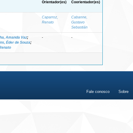
Orientador(es)
Coorientador(es)
Caparroz,
Cabanne,
Renato
Gustavo
Sebastián
ha, Amanda Vaz
;
-
-
ins, Éder de Souza
;
Renato
Fale conosco
Sobre