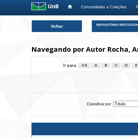
Comunidades e Coleções
Skip
REPOSITÓRIO INSTITUCIO
Voltar
navigation
Navegando por Autor Rocha, 
Ir para:
0-9
A
B
C
D
E
Classificar por: