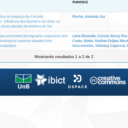
Autor(es)
nética do Arapaçu-do-Cerrado
Rocha, Amanda Vaz
) : influência dos biomas e do clima na
s áreas abertas da América do Sul
hanges promoted demographic expansion and
Lima-Rezende, Cássia Alves
;
Roc
Neotropical savanna-adapted bird,
Couto Júnior, Antônio Felipe
;
Mart
hraupidae)
Vasconcelos, Vinicius
;
Caparroz, 
Mostrando resultados 1 a 2 de 2