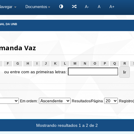
Navegar
Documentos
A-
A
A+
NAL DA UNB
Amanda Vaz
F
G
H
I
J
K
L
M
N
O
P
Q
R
ou entre com as primeiras letras:
Em ordem:
Resultados/Página
Registro(
Mostrando resultados 1 a 2 de 2