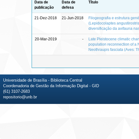
Data de
Data de
Título
publicação
defesa
21-Dez-2018
21-Jun-2018
Filogeografia e estrutura ge
(Lepidocolaptes angustirostris
diversificação da avifauna na
20-Mar-2019
-
Late Pleistocene climatic c
population reconnection of a 
Neothraupis fasciata (Aves: T
Universidade de Brasília - Biblioteca Central
Coordenadoria de Gestão da Informação Digital - GID
(61) 3107-2683
repositorio@unb.br