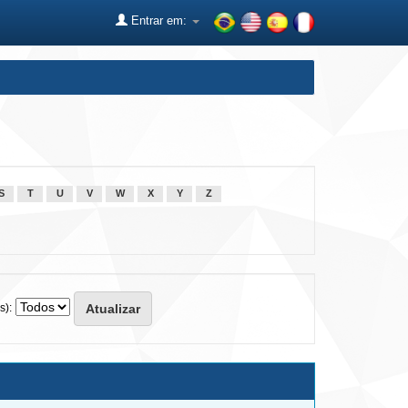
Entrar em:
S
T
U
V
W
X
Y
Z
s):