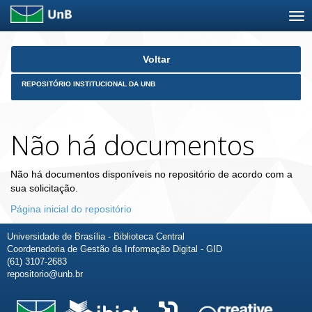
Skip
Voltar
navigation
REPOSITÓRIO INSTITUCIONAL DA UNB
Não há documentos
Não há documentos disponíveis no repositório de acordo com a
sua solicitação.
Página inicial do repositório
Universidade de Brasília - Biblioteca Central
Coordenadoria de Gestão da Informação Digital - GID
(61) 3107-2683
repositorio@unb.br