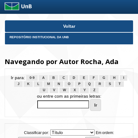
Skip
Voltar
navigation
REPOSITÓRIO INSTITUCIONAL DA UNB
Navegando por Autor Rocha, Ada
Ir para:
0-9
A
B
C
D
E
F
G
H
I
J
K
L
M
N
O
P
Q
R
S
T
U
V
W
X
Y
Z
ou entre com as primeiras letras:
Classificar por:
Em ordem: