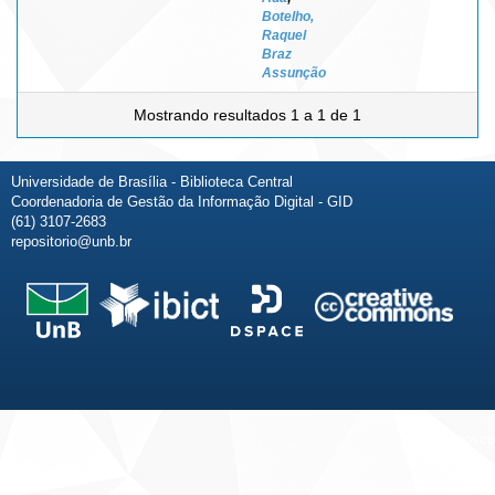
Botelho,
Raquel
Braz
Assunção
Mostrando resultados 1 a 1 de 1
Universidade de Brasília - Biblioteca Central
Coordenadoria de Gestão da Informação Digital - GID
(61) 3107-2683
repositorio@unb.br
Fale conosco
Sobre