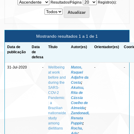
Resultados/Página
Registro(s):
Mostrando resultados 1 a 1 de 1
Data de
Data
Título
Autor(es)
Orientador(es)
Coori
publicação
de
defesa
31-Jul-2020
-
Wellbeing
Matos,
-
-
at work
Raquel
before and
Adjafre da
during the
Costa
;
SARS-
Akutsu,
COV-2
Rita de
Pandemic
Cássia
: a
Coelho de
Brazilian
Almeida
;
nationwide
Zandonadi,
study
Renata
among
Puppin
;
dietitians
Rocha,
Ada
;