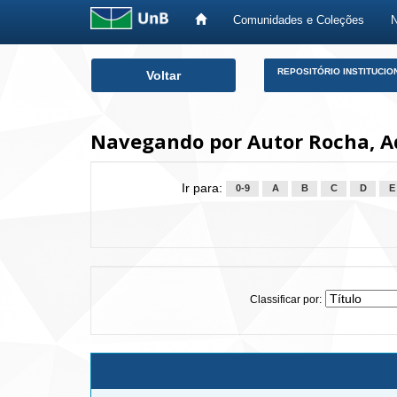
Comunidades e Coleções
Skip
REPOSITÓRIO INSTITUCIO
Voltar
navigation
Navegando por Autor Rocha, A
Ir para:
0-9
A
B
C
D
E
Classificar por: