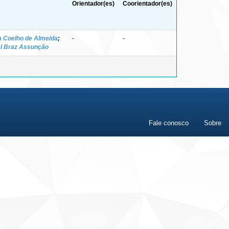
Orientador(es)
Coorientador(es)
a Coelho de Almeida
;
-
-
el Braz Assunção
Fale conosco
Sobre