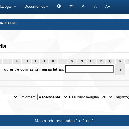
Navegar
Documentos
A-
A
A+
NAL DA UNB
da
F
G
H
I
J
K
L
M
N
O
P
Q
R
ou entre com as primeiras letras:
Em ordem:
Resultados/Página
Registro(
Mostrando resultados 1 a 1 de 1