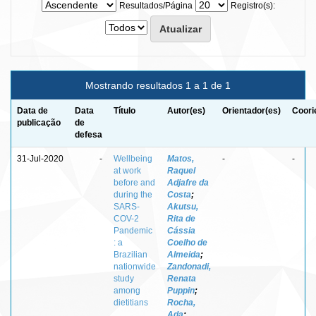
Resultados/Página
Registro(s):
Mostrando resultados 1 a 1 de 1
Data de
Data
Título
Autor(es)
Orientador(es)
Coori
publicação
de
defesa
31-Jul-2020
-
Wellbeing
Matos,
-
-
at work
Raquel
before and
Adjafre da
during the
Costa
;
SARS-
Akutsu,
COV-2
Rita de
Pandemic
Cássia
: a
Coelho de
Brazilian
Almeida
;
nationwide
Zandonadi,
study
Renata
among
Puppin
;
dietitians
Rocha,
Ada
;