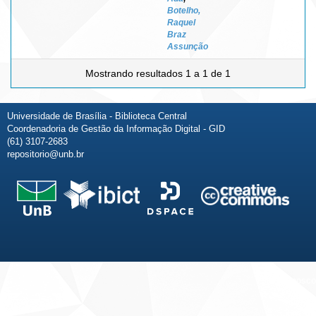
Botelho,
Raquel
Braz
Assunção
Mostrando resultados 1 a 1 de 1
Universidade de Brasília - Biblioteca Central
Coordenadoria de Gestão da Informação Digital - GID
(61) 3107-2683
repositorio@unb.br
Fale conosco
Sobre