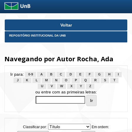
Skip
Voltar
navigation
REPOSITÓRIO INSTITUCIONAL DA UNB
Navegando por Autor Rocha, Ada
Ir para:
0-9
A
B
C
D
E
F
G
H
I
J
K
L
M
N
O
P
Q
R
S
T
U
V
W
X
Y
Z
ou entre com as primeiras letras:
Classificar por:
Em ordem: