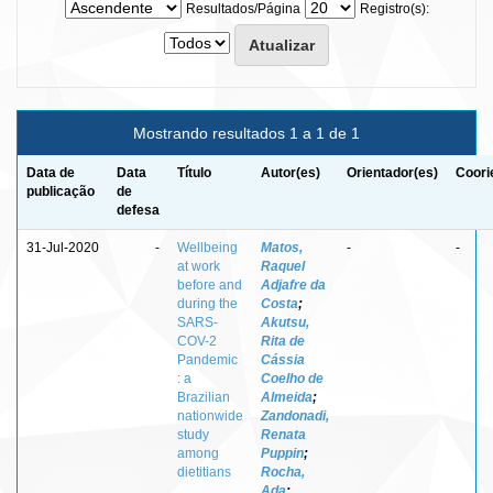
Resultados/Página
Registro(s):
Mostrando resultados 1 a 1 de 1
Data de
Data
Título
Autor(es)
Orientador(es)
Coori
publicação
de
defesa
31-Jul-2020
-
Wellbeing
Matos,
-
-
at work
Raquel
before and
Adjafre da
during the
Costa
;
SARS-
Akutsu,
COV-2
Rita de
Pandemic
Cássia
: a
Coelho de
Brazilian
Almeida
;
nationwide
Zandonadi,
study
Renata
among
Puppin
;
dietitians
Rocha,
Ada
;