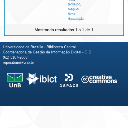
Botelho,
Raquel
Braz
Assunção
Mostrando resultados 1 a 1 de 1
Universidade de Brasília - Biblioteca Central
Coordenadoria de Gestão da Informação Digital - GID
(61) 3107-2683
repositorio@unb.br
Fale conosco
Sobre