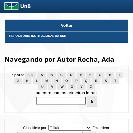
Skip
Voltar
navigation
REPOSITÓRIO INSTITUCIONAL DA UNB
Navegando por Autor Rocha, Ada
Ir para:
0-9
A
B
C
D
E
F
G
H
I
J
K
L
M
N
O
P
Q
R
S
T
U
V
W
X
Y
Z
ou entre com as primeiras letras:
Classificar por:
Em ordem: