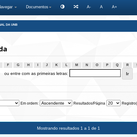
Navegar
Documentos
A-
A
A+
NAL DA UNB
da
F
G
H
I
J
K
L
M
N
O
P
Q
R
ou entre com as primeiras letras:
Em ordem:
Resultados/Página
Registro(
Mostrando resultados 1 a 1 de 1