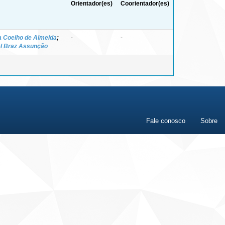
Orientador(es)
Coorientador(es)
a Coelho de Almeida
;
-
-
el Braz Assunção
Fale conosco
Sobre