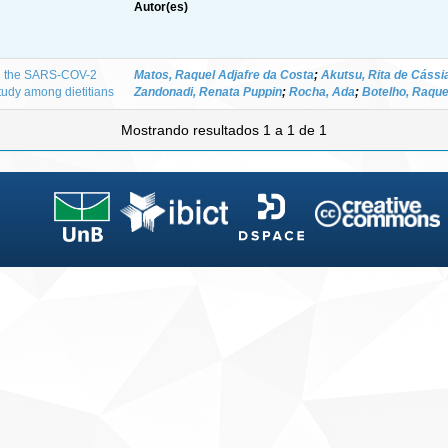
Autor(es)
ng the SARS-COV-2
Matos, Raquel Adjafre da Costa
;
Akutsu, Rita de Cássi
tudy among dietitians
Zandonadi, Renata Puppin
;
Rocha, Ada
;
Botelho, Raqu
Mostrando resultados 1 a 1 de 1