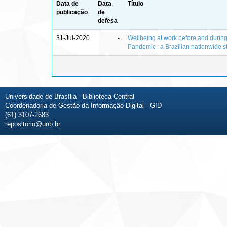
Data de
Data
Título
publicação
de
defesa
31-Jul-2020
-
Wellbeing at work before and duri
Pandemic : a Brazilian nationwide s
Universidade de Brasília - Biblioteca Central
Coordenadoria de Gestão da Informação Digital - GID
(61) 3107-2683
repositorio@unb.br