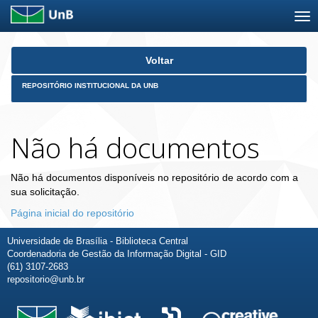
Skip
Voltar
navigation
REPOSITÓRIO INSTITUCIONAL DA UNB
Não há documentos
Não há documentos disponíveis no repositório de acordo com a
sua solicitação.
Página inicial do repositório
Universidade de Brasília - Biblioteca Central
Coordenadoria de Gestão da Informação Digital - GID
(61) 3107-2683
repositorio@unb.br