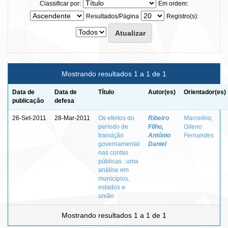
Classificar por:
Em ordem:
Resultados/Página
Registro(s):
Mostrando resultados 1 a 1 de 1
Data de
Data de
Título
Autor(es)
Orientador(es)
publicação
defesa
26-Set-2011
28-Mar-2011
Os efeitos do
Ribeiro
Marcelino,
período de
Filho,
Gileno
transição
Antônio
Fernandes
governamental
Daniel
nas contas
públicas : uma
análise em
municípios,
estados e
união
Mostrando resultados 1 a 1 de 1