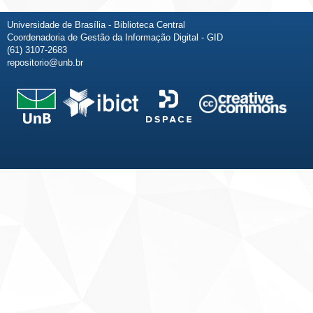
Universidade de Brasília - Biblioteca Central
Coordenadoria de Gestão da Informação Digital - GID
(61) 3107-2683
repositorio@unb.br
Fale conosco
Sobre