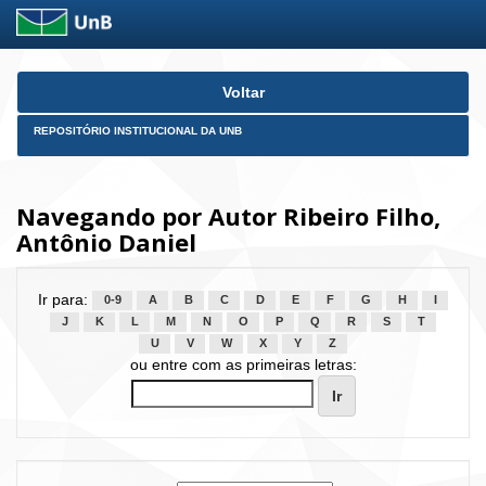
Skip
Voltar
navigation
REPOSITÓRIO INSTITUCIONAL DA UNB
Navegando por Autor Ribeiro Filho,
Antônio Daniel
Ir para:
0-9
A
B
C
D
E
F
G
H
I
J
K
L
M
N
O
P
Q
R
S
T
U
V
W
X
Y
Z
ou entre com as primeiras letras: