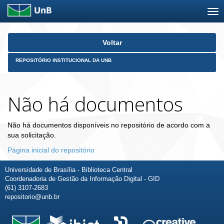
Skip
Voltar
navigation
REPOSITÓRIO INSTITUCIONAL DA UNB
Não há documentos
Não há documentos disponíveis no repositório de acordo com a
sua solicitação.
Página inicial do repositório
Universidade de Brasília - Biblioteca Central
Coordenadoria de Gestão da Informação Digital - GID
(61) 3107-2683
repositorio@unb.br