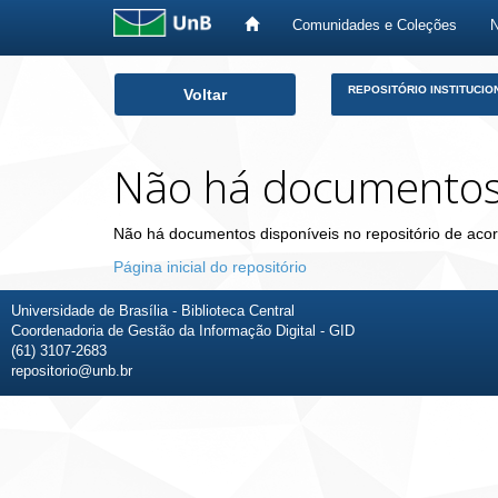
Comunidades e Coleções
Skip
REPOSITÓRIO INSTITUCIO
Voltar
navigation
Não há documento
Não há documentos disponíveis no repositório de acor
Página inicial do repositório
Universidade de Brasília - Biblioteca Central
Coordenadoria de Gestão da Informação Digital - GID
(61) 3107-2683
repositorio@unb.br