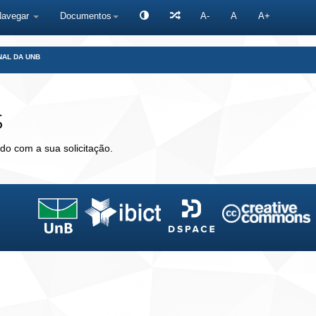
Navegar
Documentos
A-
A
A+
NAL DA UNB
s
do com a sua solicitação.