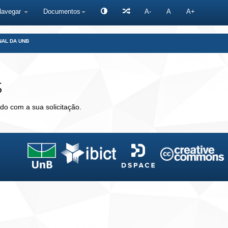
Navegar
Documentos
A-
A
A+
NAL DA UNB
s
do com a sua solicitação.