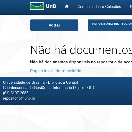
Comunidades e Coleções
Skip
REPOSITÓRIO INSTITUCIO
Voltar
navigation
Não há documento
Não há documentos disponíveis no repositório de acor
Página inicial do repositório
Universidade de Brasília - Biblioteca Central
Coordenadoria de Gestão da Informação Digital - GID
(61) 3107-2683
repositorio@unb.br