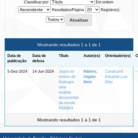
Classificar por:
Em ordem:
Resultados/Página
Registro(s):
Mostrando resultados 1 a 1 de 1
Data de
Data de
Título
Autor(es)
Orientador(es)
C
publicação
defesa
5-Dez-2024
14-Jun-2024
Jogos no
Ribeiro,
Cavalcanti,
-
ensino de
Vagner
Eduardo Luiz
Ecologia :
Neto
Dias
uma
análise
documental
da revista
RENBIO
Mostrando resultados 1 a 1 de 1