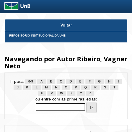
Skip
Voltar
navigation
REPOSITÓRIO INSTITUCIONAL DA UNB
Navegando por Autor Ribeiro, Vagner
Neto
Ir para:
0-9
A
B
C
D
E
F
G
H
I
J
K
L
M
N
O
P
Q
R
S
T
U
V
W
X
Y
Z
ou entre com as primeiras letras: