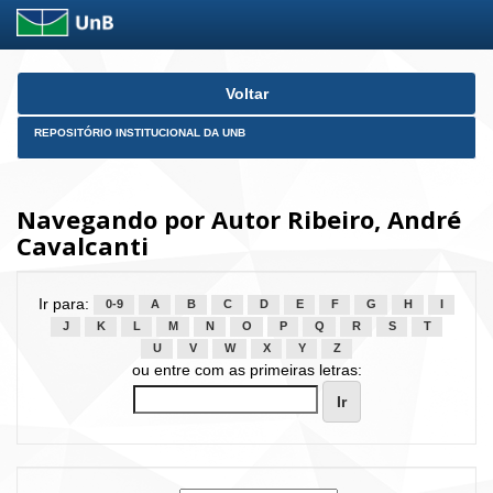
Skip
Voltar
navigation
REPOSITÓRIO INSTITUCIONAL DA UNB
Navegando por Autor Ribeiro, André
Cavalcanti
Ir para:
0-9
A
B
C
D
E
F
G
H
I
J
K
L
M
N
O
P
Q
R
S
T
U
V
W
X
Y
Z
ou entre com as primeiras letras: