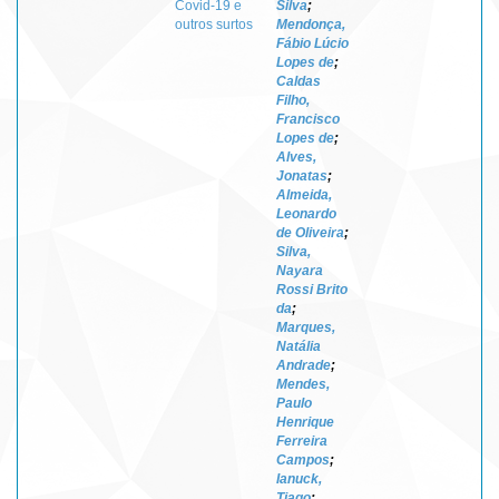
Covid-19 e
Silva
;
outros surtos
Mendonça,
Fábio Lúcio
Lopes de
;
Caldas
Filho,
Francisco
Lopes de
;
Alves,
Jonatas
;
Almeida,
Leonardo
de Oliveira
;
Silva,
Nayara
Rossi Brito
da
;
Marques,
Natália
Andrade
;
Mendes,
Paulo
Henrique
Ferreira
Campos
;
Ianuck,
Tiago
;