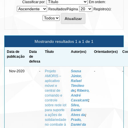
Classificar por:
Em ordem:
Resultados/Página
Registro(s):
Mostrando resultados 1 a 1 de 1
Data de
Data
Título
Autor(es)
Orientador(es)
Coo
publicação
de
defesa
Nov-2020
-
Projeto
Sousa
-
-
AMORIS –
Júnior,
aplicativo
Rafael
móvel e
Timóteo
central de
de
;
Ribeiro,
comando e
André
controle
Cavalcanti
;
sobre rede iot
Silva,
para suporte
Daniel
a ações de
Alves da
;
solidariedade
Prado,
no combate à
Daniel da