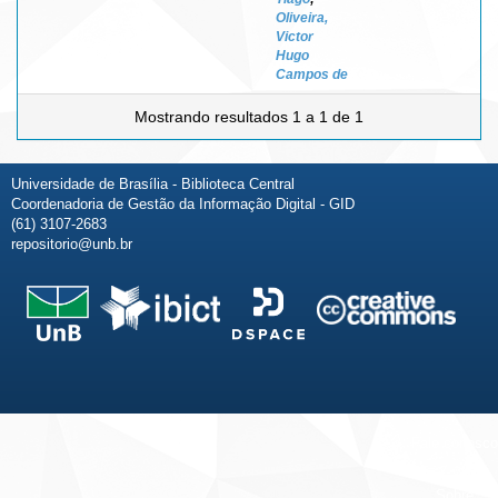
Oliveira,
Victor
Hugo
Campos de
Mostrando resultados 1 a 1 de 1
Universidade de Brasília - Biblioteca Central
Coordenadoria de Gestão da Informação Digital - GID
(61) 3107-2683
repositorio@unb.br
Fale conosco
Sobre