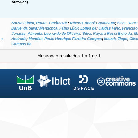
Autor(es)
Sousa Júnior, Rafael Timóteo de
;
Ribeiro, André Cavalcanti
;
Silva, Danie
Daniel da Silva
;
Mendonça, Fábio Lúcio Lopes de
;
Caldas Filho, Francis
Jonatas
;
Almeida, Leonardo de Oliveira
;
Silva, Nayara Rossi Brito da
;
Ma
 e
Andrade
;
Mendes, Paulo Henrique Ferreira Campos
;
Ianuck, Tiago
;
Olive
Campos de
Mostrando resultados 1 a 1 de 1