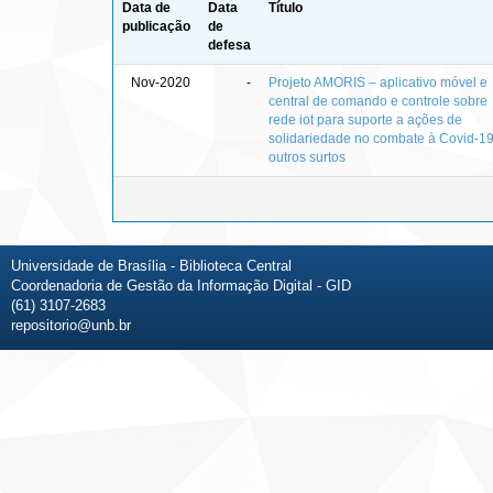
Data de
Data
Título
publicação
de
defesa
Nov-2020
-
Projeto AMORIS – aplicativo móvel e
central de comando e controle sobre
rede iot para suporte a ações de
solidariedade no combate à Covid-19
outros surtos
Universidade de Brasília - Biblioteca Central
Coordenadoria de Gestão da Informação Digital - GID
(61) 3107-2683
repositorio@unb.br