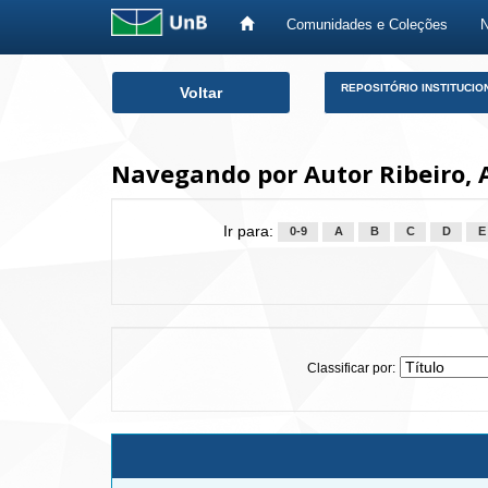
Comunidades e Coleções
Skip
REPOSITÓRIO INSTITUCIO
Voltar
navigation
Navegando por Autor Ribeiro, 
Ir para:
0-9
A
B
C
D
E
Classificar por: