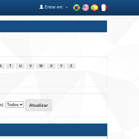
Entrar em:
S
T
U
V
W
X
Y
Z
s):