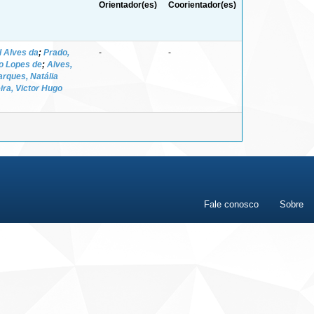
Orientador(es)
Coorientador(es)
l Alves da
;
Prado,
-
-
co Lopes de
;
Alves,
rques, Natália
ira, Victor Hugo
Fale conosco
Sobre