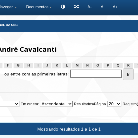
Navegar
Documentos
A-
A
A+
NAL DA UNB
André Cavalcanti
F
G
H
I
J
K
L
M
N
O
P
Q
R
ou entre com as primeiras letras:
Em ordem:
Resultados/Página
Registro(
Mostrando resultados 1 a 1 de 1