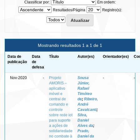
Classificar por:
Em ordem:
Resultados/Página
Registro(s):
Mostrando resultados 1 a 1 de 1
Data de
Data
Título
Autor(es)
Orientador(es)
Coo
publicação
de
defesa
Nov-2020
-
Projeto
Sousa
-
-
AMORIS –
Júnior,
aplicativo
Rafael
móvel e
Timóteo
central de
de
;
Ribeiro,
comando e
André
controle
Cavalcanti
;
sobre rede iot
Silva,
para suporte
Daniel
a ações de
Alves da
;
solidariedade
Prado,
no combate à
Daniel da