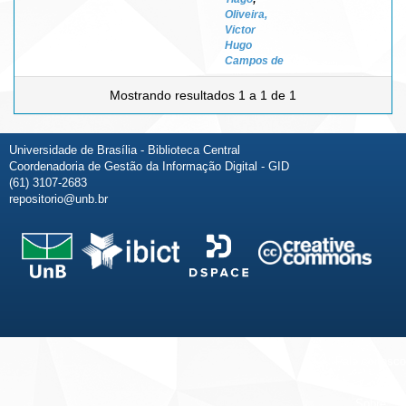
Oliveira,
Victor
Hugo
Campos de
Mostrando resultados 1 a 1 de 1
Universidade de Brasília - Biblioteca Central
Coordenadoria de Gestão da Informação Digital - GID
(61) 3107-2683
repositorio@unb.br
Fale conosco
Sobre