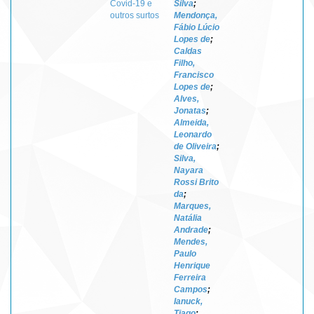
Covid-19 e
Silva
;
outros surtos
Mendonça,
Fábio Lúcio
Lopes de
;
Caldas
Filho,
Francisco
Lopes de
;
Alves,
Jonatas
;
Almeida,
Leonardo
de Oliveira
;
Silva,
Nayara
Rossi Brito
da
;
Marques,
Natália
Andrade
;
Mendes,
Paulo
Henrique
Ferreira
Campos
;
Ianuck,
Tiago
;