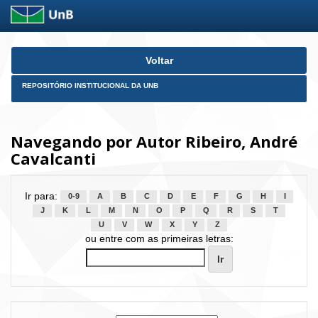
Skip
Voltar
navigation
REPOSITÓRIO INSTITUCIONAL DA UNB
Navegando por Autor Ribeiro, André
Cavalcanti
Ir para:
0-9
A
B
C
D
E
F
G
H
I
J
K
L
M
N
O
P
Q
R
S
T
U
V
W
X
Y
Z
ou entre com as primeiras letras: