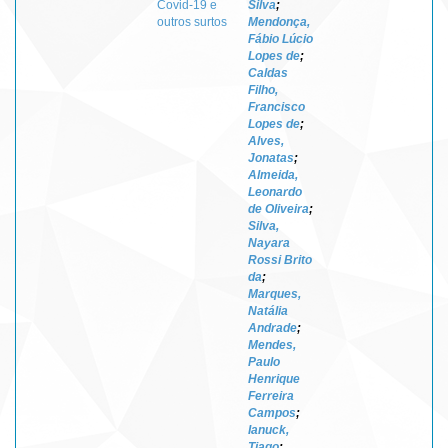
Covid-19 e
Silva
;
outros surtos
Mendonça,
Fábio Lúcio
Lopes de
;
Caldas
Filho,
Francisco
Lopes de
;
Alves,
Jonatas
;
Almeida,
Leonardo
de Oliveira
;
Silva,
Nayara
Rossi Brito
da
;
Marques,
Natália
Andrade
;
Mendes,
Paulo
Henrique
Ferreira
Campos
;
Ianuck,
Tiago
;