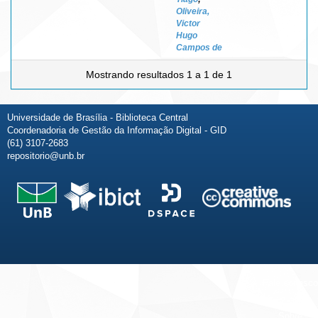
Oliveira,
Victor
Hugo
Campos de
Mostrando resultados 1 a 1 de 1
Universidade de Brasília - Biblioteca Central
Coordenadoria de Gestão da Informação Digital - GID
(61) 3107-2683
repositorio@unb.br
Fale conosco
Sobre