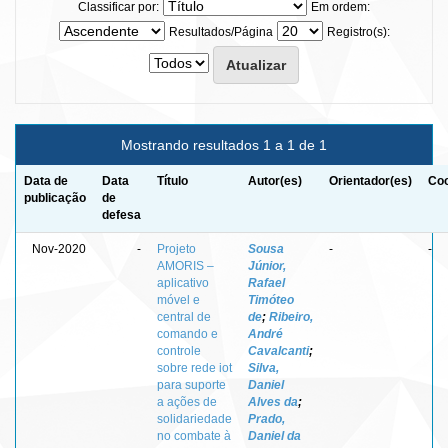
Classificar por:
Em ordem:
Resultados/Página
Registro(s):
Mostrando resultados 1 a 1 de 1
Data de
Data
Título
Autor(es)
Orientador(es)
Coo
publicação
de
defesa
Nov-2020
-
Projeto
Sousa
-
-
AMORIS –
Júnior,
aplicativo
Rafael
móvel e
Timóteo
central de
de
;
Ribeiro,
comando e
André
controle
Cavalcanti
;
sobre rede iot
Silva,
para suporte
Daniel
a ações de
Alves da
;
solidariedade
Prado,
no combate à
Daniel da