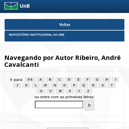
Skip
Voltar
navigation
REPOSITÓRIO INSTITUCIONAL DA UNB
Navegando por Autor Ribeiro, André
Cavalcanti
Ir para:
0-9
A
B
C
D
E
F
G
H
I
J
K
L
M
N
O
P
Q
R
S
T
U
V
W
X
Y
Z
ou entre com as primeiras letras: