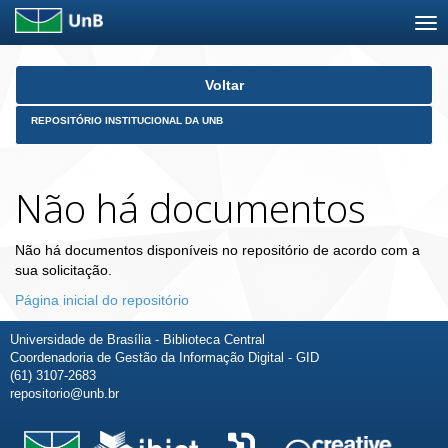
Skip
Voltar
navigation
REPOSITÓRIO INSTITUCIONAL DA UNB
Não há documentos
Não há documentos disponíveis no repositório de acordo com a
sua solicitação.
Página inicial do repositório
Universidade de Brasília - Biblioteca Central
Coordenadoria de Gestão da Informação Digital - GID
(61) 3107-2683
repositorio@unb.br