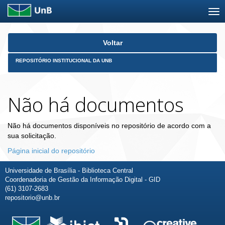
Skip
Voltar
navigation
REPOSITÓRIO INSTITUCIONAL DA UNB
Não há documentos
Não há documentos disponíveis no repositório de acordo com a
sua solicitação.
Página inicial do repositório
Universidade de Brasília - Biblioteca Central
Coordenadoria de Gestão da Informação Digital - GID
(61) 3107-2683
repositorio@unb.br