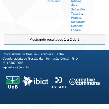
escolares
Ribeiro,
Álvaro
Sebastião
Teixeira
;
Pratesi,
Riccardo
;
Gandolfi,
Lenora
Mostrando resultados 1 a 2 de 2
Universidade de Brasília - Biblioteca Central
Coordenadoria de Gestão da Informação Digital - GID
(61) 3107-2683
repositorio@unb.br