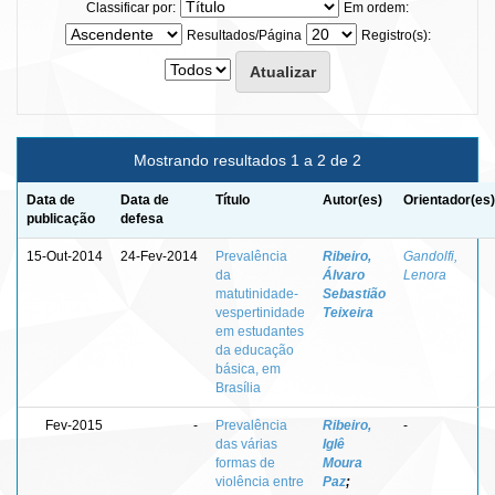
Classificar por:
Em ordem:
Resultados/Página
Registro(s):
Mostrando resultados 1 a 2 de 2
Data de
Data de
Título
Autor(es)
Orientador(es)
publicação
defesa
15-Out-2014
24-Fev-2014
Prevalência
Ribeiro,
Gandolfi,
da
Álvaro
Lenora
matutinidade-
Sebastião
vespertinidade
Teixeira
em estudantes
da educação
básica, em
Brasília
Fev-2015
-
Prevalência
Ribeiro,
-
das várias
Iglê
formas de
Moura
violência entre
Paz
;