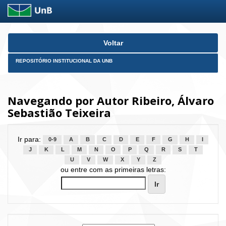
Skip
Voltar
navigation
REPOSITÓRIO INSTITUCIONAL DA UNB
Navegando por Autor Ribeiro, Álvaro
Sebastião Teixeira
Ir para:
0-9
A
B
C
D
E
F
G
H
I
J
K
L
M
N
O
P
Q
R
S
T
U
V
W
X
Y
Z
ou entre com as primeiras letras: