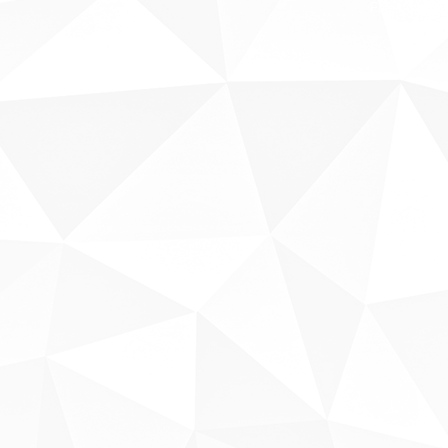
Fale conosco
Sobre