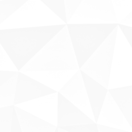
Fale conosco
Sobre