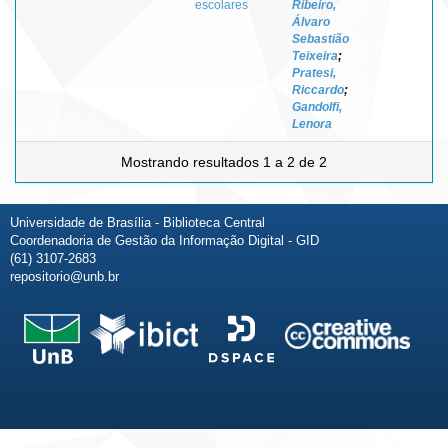
escolares
Ribeiro,
Álvaro
Sebastião
Teixeira
;
Pratesi,
Riccardo
;
Gandolfi,
Lenora
Mostrando resultados 1 a 2 de 2
Universidade de Brasília - Biblioteca Central
Coordenadoria de Gestão da Informação Digital - GID
(61) 3107-2683
repositorio@unb.br