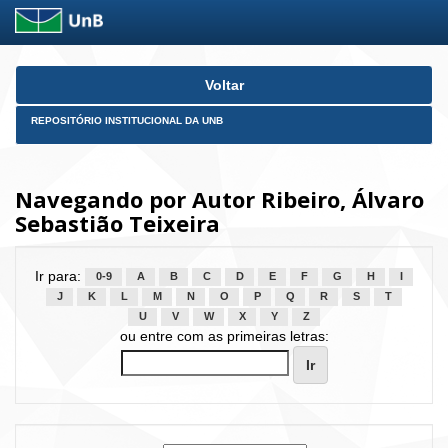
Skip
Voltar
navigation
REPOSITÓRIO INSTITUCIONAL DA UNB
Navegando por Autor Ribeiro, Álvaro
Sebastião Teixeira
Ir para:
0-9
A
B
C
D
E
F
G
H
I
J
K
L
M
N
O
P
Q
R
S
T
U
V
W
X
Y
Z
ou entre com as primeiras letras: