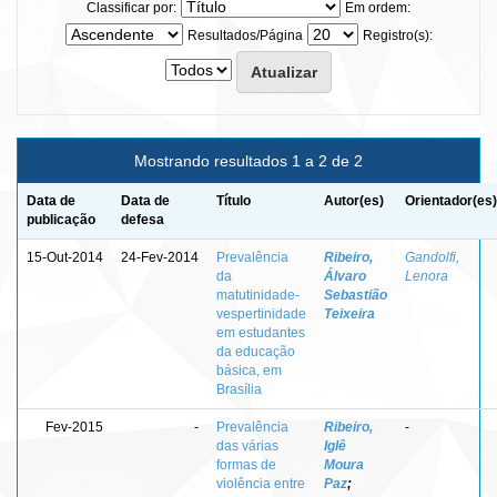
Classificar por:
Em ordem:
Resultados/Página
Registro(s):
Mostrando resultados 1 a 2 de 2
Data de
Data de
Título
Autor(es)
Orientador(es)
publicação
defesa
15-Out-2014
24-Fev-2014
Prevalência
Ribeiro,
Gandolfi,
da
Álvaro
Lenora
matutinidade-
Sebastião
vespertinidade
Teixeira
em estudantes
da educação
básica, em
Brasília
Fev-2015
-
Prevalência
Ribeiro,
-
das várias
Iglê
formas de
Moura
violência entre
Paz
;