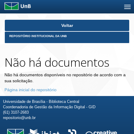
Skip
Voltar
navigation
REPOSITÓRIO INSTITUCIONAL DA UNB
Não há documentos
Não há documentos disponíveis no repositório de acordo com a
sua solicitação.
Página inicial do repositório
Universidade de Brasília - Biblioteca Central
Coordenadoria de Gestão da Informação Digital - GID
(61) 3107-2683
repositorio@unb.br