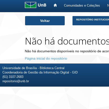
Comunidades e Coleções
Skip
REPOSITÓRIO INSTITUCIO
Voltar
navigation
Não há documento
Não há documentos disponíveis no repositório de acor
Página inicial do repositório
Universidade de Brasília - Biblioteca Central
Coordenadoria de Gestão da Informação Digital - GID
(61) 3107-2683
repositorio@unb.br