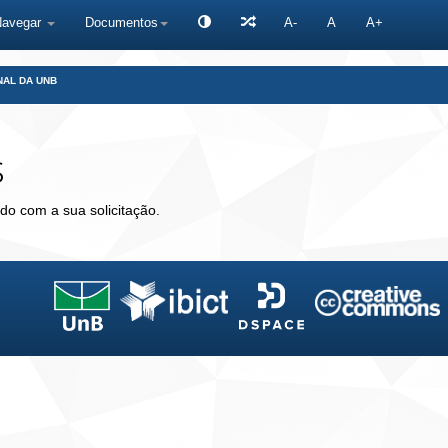
Navegar
Documentos
A-
A
A+
NAL DA UNB
s
do com a sua solicitação.