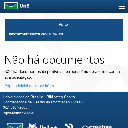
Skip
Voltar
navigation
REPOSITÓRIO INSTITUCIONAL DA UNB
Não há documentos
Não há documentos disponíveis no repositório de acordo com a
sua solicitação.
Página inicial do repositório
Universidade de Brasília - Biblioteca Central
Coordenadoria de Gestão da Informação Digital - GID
(61) 3107-2683
repositorio@unb.br