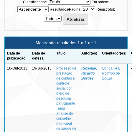
Classificar por:
Em ordem:
Resultados/Página
Registro(s):
Mostrando resultados 1 a 1 de 1
Data de
Data de
Título
Autor(es)
Orientador(es)
publicação
defesa
16-Out-2013
19-Jul-2013
Processo de
Rezende,
Gonçalves,
prestação
Ricardo
Rodrigo de
de contas e
Borges
Souza
controle
social por
meio de
pesquisa
participante
: uma
análise do
conselho
municipal
de saúde de