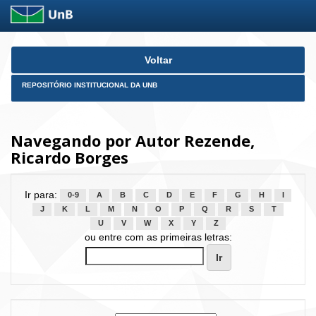
Skip
Voltar
navigation
REPOSITÓRIO INSTITUCIONAL DA UNB
Navegando por Autor Rezende,
Ricardo Borges
Ir para:
0-9
A
B
C
D
E
F
G
H
I
J
K
L
M
N
O
P
Q
R
S
T
U
V
W
X
Y
Z
ou entre com as primeiras letras: