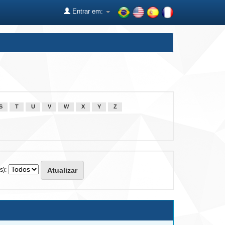
Entrar em:
S
T
U
V
W
X
Y
Z
s):