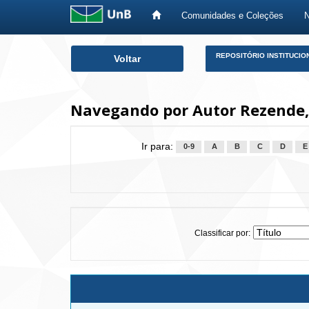
Comunidades e Coleções
Skip
REPOSITÓRIO INSTITUCIO
Voltar
navigation
Navegando por Autor Rezende,
Ir para:
0-9
A
B
C
D
E
Classificar por: