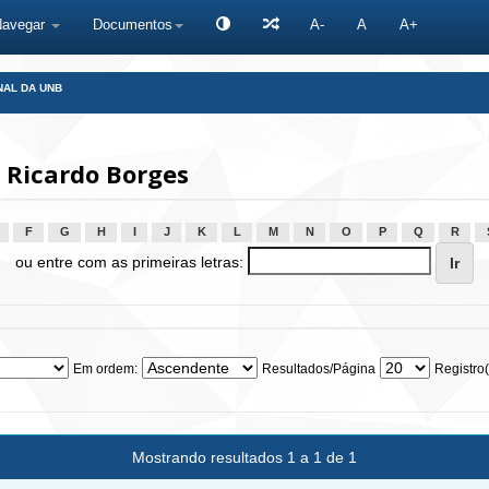
Navegar
Documentos
A-
A
A+
NAL DA UNB
 Ricardo Borges
F
G
H
I
J
K
L
M
N
O
P
Q
R
ou entre com as primeiras letras:
Em ordem:
Resultados/Página
Registro(
Mostrando resultados 1 a 1 de 1