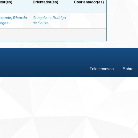
tor(es)
Orientador(es)
Coorientador(es)
zende, Ricardo
Gonçalves, Rodrigo
-
rges
de Souza
Fale conosco
Sobre