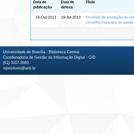
Data de
Data de
Título
publicação
defesa
16-Out-2013
19-Jul-2013
Processo de prestação de cont
conselho municipal de saúde
Universidade de Brasília - Biblioteca Central
Coordenadoria de Gestão da Informação Digital - GID
(61) 3107-2683
repositorio@unb.br