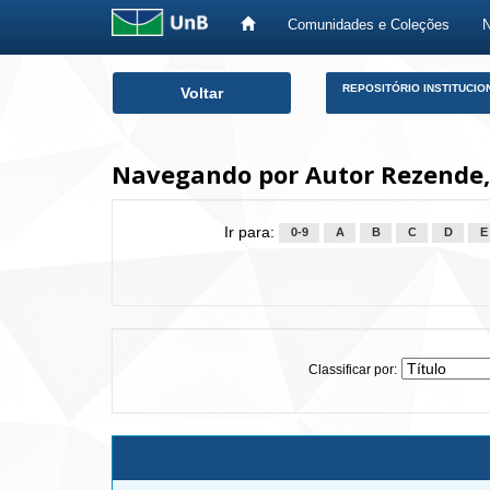
Comunidades e Coleções
Skip
REPOSITÓRIO INSTITUCIO
Voltar
navigation
Navegando por Autor Rezende,
Ir para:
0-9
A
B
C
D
E
Classificar por: