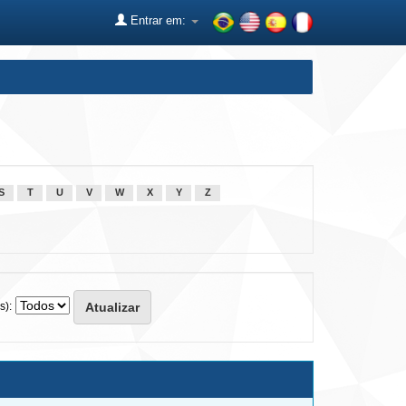
Entrar em:
S
T
U
V
W
X
Y
Z
s):