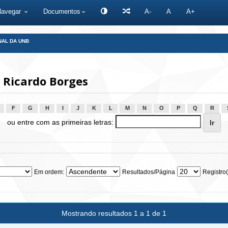
Navegar
Documentos
A-
A
A+
NAL DA UNB
 Ricardo Borges
F
G
H
I
J
K
L
M
N
O
P
Q
R
ou entre com as primeiras letras:
Em ordem:
Resultados/Página
Registro(
Mostrando resultados 1 a 1 de 1