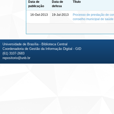
Data de
Data de
Título
publicação
defesa
16-Out-2013
19-Jul-2013
Processo de prestação de cont
conselho municipal de saúde
Universidade de Brasília - Biblioteca Central
Coordenadoria de Gestão da Informação Digital - GID
(61) 3107-2683
repositorio@unb.br