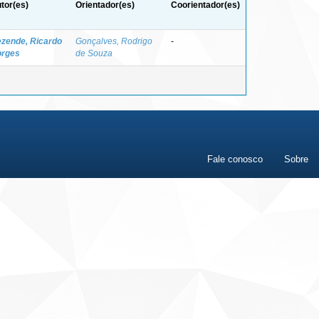
tor(es)
Orientador(es)
Coorientador(es)
zende, Ricardo
Gonçalves, Rodrigo
-
rges
de Souza
Fale conosco
Sobre