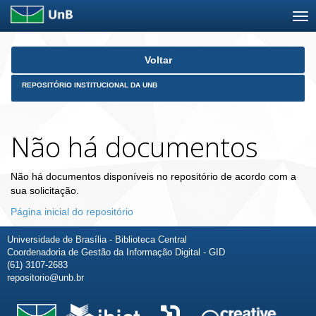
Skip
Voltar
navigation
REPOSITÓRIO INSTITUCIONAL DA UNB
Não há documentos
Não há documentos disponíveis no repositório de acordo com a
sua solicitação.
Página inicial do repositório
Universidade de Brasília - Biblioteca Central
Coordenadoria de Gestão da Informação Digital - GID
(61) 3107-2683
repositorio@unb.br