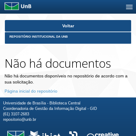
Skip
Voltar
navigation
REPOSITÓRIO INSTITUCIONAL DA UNB
Não há documentos
Não há documentos disponíveis no repositório de acordo com a
sua solicitação.
Página inicial do repositório
Universidade de Brasília - Biblioteca Central
Coordenadoria de Gestão da Informação Digital - GID
(61) 3107-2683
repositorio@unb.br