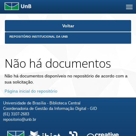
Skip
Voltar
navigation
REPOSITÓRIO INSTITUCIONAL DA UNB
Não há documentos
Não há documentos disponíveis no repositório de acordo com a
sua solicitação.
Página inicial do repositório
Universidade de Brasília - Biblioteca Central
Coordenadoria de Gestão da Informação Digital - GID
(61) 3107-2683
repositorio@unb.br