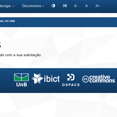
Navegar
Documentos
A-
A
A+
NAL DA UNB
s
do com a sua solicitação.