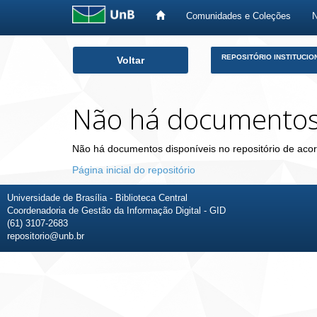
Comunidades e Coleções
Skip
REPOSITÓRIO INSTITUCIO
Voltar
navigation
Não há documento
Não há documentos disponíveis no repositório de acor
Página inicial do repositório
Universidade de Brasília - Biblioteca Central
Coordenadoria de Gestão da Informação Digital - GID
(61) 3107-2683
repositorio@unb.br