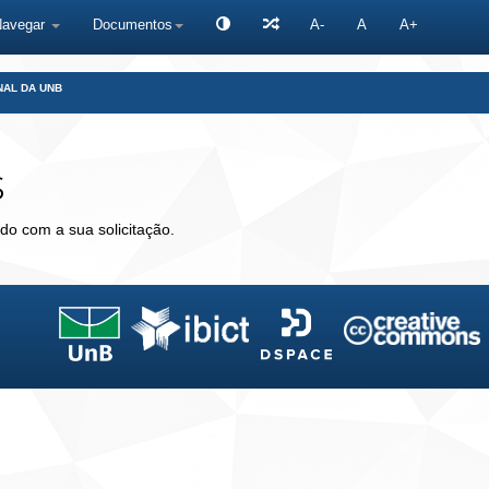
Navegar
Documentos
A-
A
A+
NAL DA UNB
s
do com a sua solicitação.