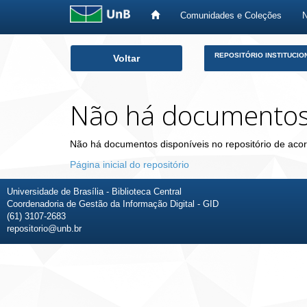
Comunidades e Coleções
Skip
REPOSITÓRIO INSTITUCIO
Voltar
navigation
Não há documento
Não há documentos disponíveis no repositório de acor
Página inicial do repositório
Universidade de Brasília - Biblioteca Central
Coordenadoria de Gestão da Informação Digital - GID
(61) 3107-2683
repositorio@unb.br