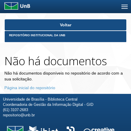
Skip
Voltar
navigation
REPOSITÓRIO INSTITUCIONAL DA UNB
Não há documentos
Não há documentos disponíveis no repositório de acordo com a
sua solicitação.
Página inicial do repositório
Universidade de Brasília - Biblioteca Central
Coordenadoria de Gestão da Informação Digital - GID
(61) 3107-2683
repositorio@unb.br