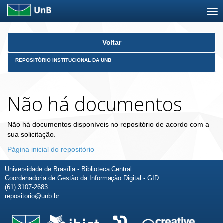
Skip
Voltar
navigation
REPOSITÓRIO INSTITUCIONAL DA UNB
Não há documentos
Não há documentos disponíveis no repositório de acordo com a
sua solicitação.
Página inicial do repositório
Universidade de Brasília - Biblioteca Central
Coordenadoria de Gestão da Informação Digital - GID
(61) 3107-2683
repositorio@unb.br