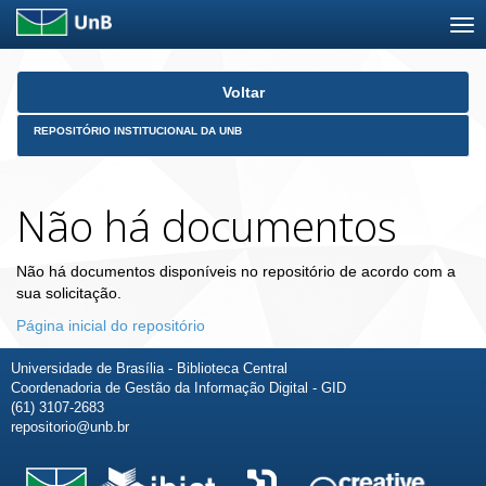
Skip
Voltar
navigation
REPOSITÓRIO INSTITUCIONAL DA UNB
Não há documentos
Não há documentos disponíveis no repositório de acordo com a
sua solicitação.
Página inicial do repositório
Universidade de Brasília - Biblioteca Central
Coordenadoria de Gestão da Informação Digital - GID
(61) 3107-2683
repositorio@unb.br