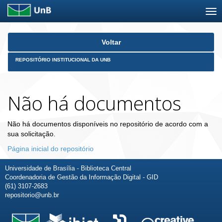
Skip
Voltar
navigation
REPOSITÓRIO INSTITUCIONAL DA UNB
Não há documentos
Não há documentos disponíveis no repositório de acordo com a
sua solicitação.
Página inicial do repositório
Universidade de Brasília - Biblioteca Central
Coordenadoria de Gestão da Informação Digital - GID
(61) 3107-2683
repositorio@unb.br