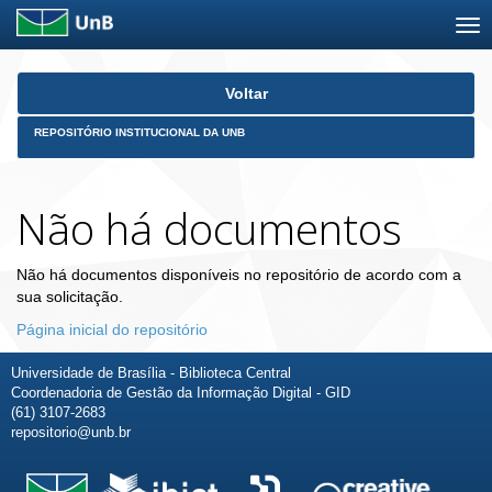
Skip
Voltar
navigation
REPOSITÓRIO INSTITUCIONAL DA UNB
Não há documentos
Não há documentos disponíveis no repositório de acordo com a
sua solicitação.
Página inicial do repositório
Universidade de Brasília - Biblioteca Central
Coordenadoria de Gestão da Informação Digital - GID
(61) 3107-2683
repositorio@unb.br