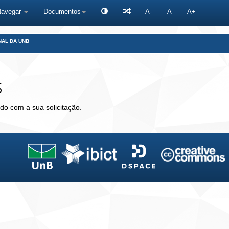
Navegar
Documentos
A-
A
A+
NAL DA UNB
s
do com a sua solicitação.