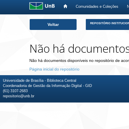
Comunidades e Coleções
Skip
REPOSITÓRIO INSTITUCIO
Voltar
navigation
Não há documento
Não há documentos disponíveis no repositório de acor
Página inicial do repositório
Universidade de Brasília - Biblioteca Central
Coordenadoria de Gestão da Informação Digital - GID
(61) 3107-2683
repositorio@unb.br